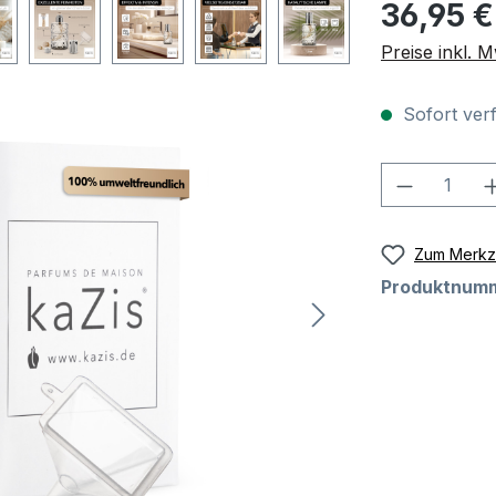
Regulärer Pre
36,95 €
Preise inkl. 
Sofort verf
Produkt 
Zum Merkze
Produktnum