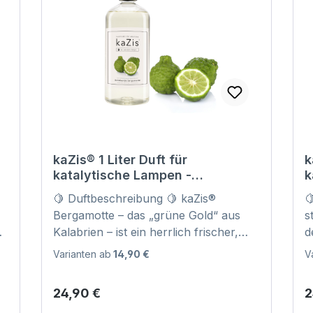
kaZis® 1 Liter Duft für
k
katalytische Lampen -
k
Belebende Bergamotte
Z
🍋 Duftbeschreibung 🍋 kaZis®
🍋
Raumduft Nachfüller
Bergamotte – das „grüne Gold“ aus
s
Kalabrien – ist ein herrlich frischer,
d
e
fruchtiger und eleganter Raumduft.
u
Varianten ab
14,90 €
V
Die Bergamotte ist als rohe Frucht
A
g
kaum genießbar, entfaltet jedoch in
e
Regulärer Preis:
R
24,90 €
2
e
Form ihrer Essenz einen
G