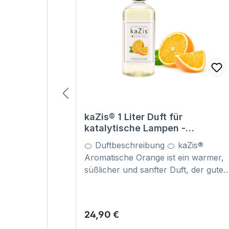
kaZis® 1 Liter Duft für
katalytische Lampen -
Aromatische Orange Raumduft
🍊 Duftbeschreibung 🍊 kaZis®
Nachfüller
Aromatische Orange ist ein warmer,
süßlicher und sanfter Duft, der gute
Laune, Leichtigkeit und Lebensfreud
in Ihr Zuhause bringt. Die fruchtige
Orangennote wirkt freundlich, sonni
Regulärer Preis:
24,90 €
und einladend – ideal für alle, die ein