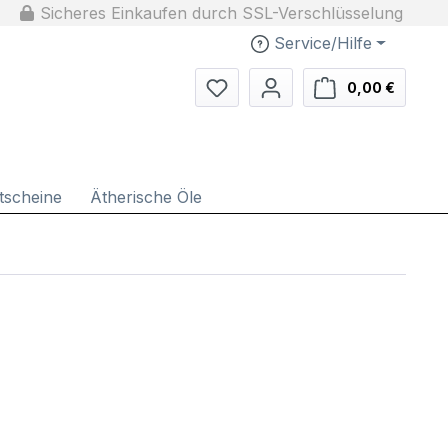
Sicheres Einkaufen durch SSL-Verschlüsselung
Service/Hilfe
Du hast 0 Produkte auf dem Me
Warenko
0,00 €
tscheine
Ätherische Öle