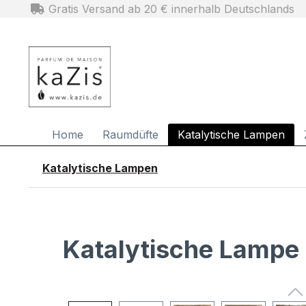
Gratis Versand ab 20 € innerhalb Deutschlands
m Hauptinhalt springen
Zur Suche springen
Zur Hauptnavigation springen
Home
Raumdüfte
Katalytische Lampen
Katalytische Lampen
Katalytische Lampe