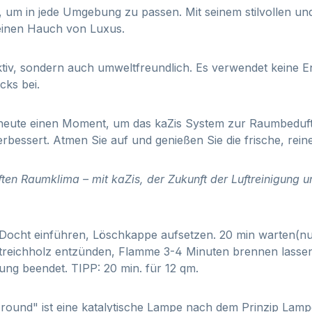
 um in jede Umgebung zu passen. Mit seinem stilvollen und 
 einen Hauch von Luxus.
ektiv, sondern auch umweltfreundlich. Es verwendet keine E
cks bei.
 heute einen Moment, um das kaZis System zur Raumbeduft
erbessert. Atmen Sie auf und genießen Sie die frische, reine
ften Raumklima – mit kaZis, der Zukunft der Luftreinigung
 Docht einführen, Löschkappe aufsetzen. 20 min warten(nu
reichholz entzünden, Flamme 3-4 Minuten brennen lassen,
ng beendet. TIPP: 20 min. für 12 qm.
round" ist eine katalytische Lampe nach dem Prinzip Lampe