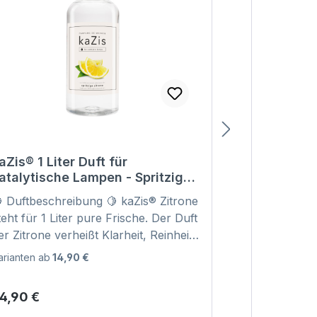
aZis® 1 Liter Duft für
kaZis® 1 Lit
atalytische Lampen - Spritzige
katalytisc
itrone Raumduft Nachfüller
würziges P
 Duftbeschreibung 🍋 kaZis® Zitrone
🌿 Duftbeschreibun
Nachfüller
teht für 1 Liter pure Frische. Der Duft
Patchouli ist 
er Zitrone verheißt Klarheit, Reinheit
warmer und s
nd eine angenehm belebende
einer tiefen,
arianten ab
14,90 €
tmosphäre. Seine helle, klare und
Patchouli gilt
rfrischende Note bringt sofort ein
einzigartige
egulärer Preis:
Regulärer Pr
4,90 €
24,90 €
efühl von Sauberkeit, Leichtigkeit
verleiht Räu