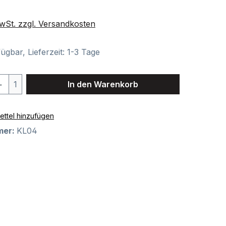
is:
MwSt. zzgl. Versandkosten
ügbar, Lieferzeit: 1-3 Tage
Anzahl: Gib den gewünschten Wert ein o
1
In den Warenkorb
ttel hinzufügen
mer:
KL04