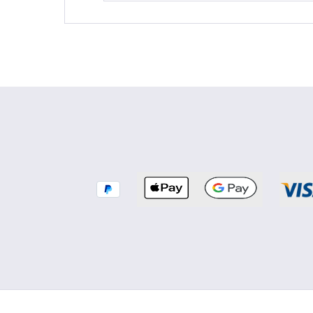
natürliche, wohltuende und
harmonische Duftatmosphäre lieben.
Der Duft der Orange erinnert an
sonnige Tage, südliche Wärme und e
Gefühl von Entspannung. Seine
weiche, fruchtige Süße schenkt dem
Raum eine angenehme Wärme, ohne
schwer zu wirken. So entsteht ein
Raumduft, der belebt, aufhellt und
gleichzeitig eine ruhige, gemütliche
Atmosphäre schafft. Die Orange
stammt ursprünglich aus Fernost un
wird heute in vielen subtropischen
Regionen kultiviert. Ihr Duft wird seit
jeher mit Sonne, Lebensfreude und
Wohlbefinden verbunden – wie ein
kleiner Lichtmoment für das Zuhause
🍊 Duftprofil 🍋 Kopfnote: Frische
Orange & feine Zitrusakzente – sonni