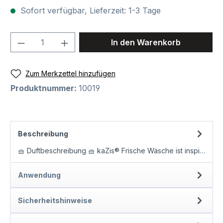
Sofort verfügbar, Lieferzeit: 1-3 Tage
Produkt Anzahl: Gib den gewünschten We
In den Warenkorb
Zum Merkzettel hinzufügen
Produktnummer:
10019
Beschreibung
🧺 Duftbeschreibung 🧺 kaZis® Frische Wäsche ist inspiriert von der Weichheit frisch gewaschener Bettwäsche an einem sonnigen…
Anwendung
Sicherheitshinweise