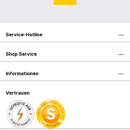
und einladend 🥥 Herznote:
Cremige Kokosnuss – weich,
süßlich und exotisch 🤍 Basisnote:
Warme, runde Nuancen –
behaglich, sanft und harmonisch
Service-Hotline
✨ Was diesen Duft besonders
macht 🥥 Cremig & weich – mit
Shop Service
dem typischen Duft tropischer
Kokosnuss 🌴 Exotisch &
sommerlich – erinnert an Urlaub,
Informationen
Sonne und Entspannung 🤍 Warm
& sanft – für ein behagliches,
wohnliches Raumgefühl 🛁 Ideal
Vertrauen
für Wellnessmomente – perfekt
für Bad, Schlafzimmer oder
Ruhezonen 🏡 Einladend &
harmonisch – angenehm präsent,
ohne aufdringlich zu wirken 🥥