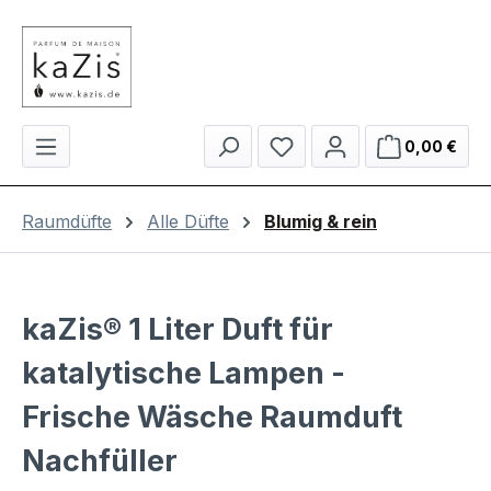
Zum Hauptinhalt springen
Du hast 0 Produkte auf 
Ware
0,00 €
Raumdüfte
Alle Düfte
Blumig & rein
kaZis® 1 Liter Duft für
katalytische Lampen -
Frische Wäsche Raumduft
Nachfüller