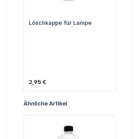
Löschkappe für Lampe
Regulärer Preis:
2,95 €
Produktgalerie überspringen
Ähnliche Artikel
Tip