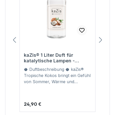
kaZis® 1 Liter Duft für
Kr
katalytische Lampen -
für
Tropische Kokos Raumduft
🥥 Duftbeschreibung 🥥 kaZis®
Nachfüller
Tropische Kokos bringt ein Gefühl
von Sommer, Wärme und
exotischer Leichtigkeit in Ihr
Zuhause. Der Duft erinnert an
cremige Kokosnuss, sanfte
Regulärer Preis:
Reg
24,90 €
4,9
Sonnenmomente und entspannte
Urlaubstage – weich, warm und