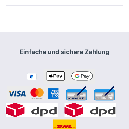
angenehm einladend. Die
Komposition wirkt süßlich, rund
und tropisch, ohne zu schwer zu
sein. Kokos schenkt dem Raum
eine behagliche, leicht exotische
Atmosphäre und verbindet
cremige Weichheit mit einer
Einfache und sichere Zahlung
sanften, sonnigen Frische. So
entsteht ein Raumduft, der
besonders wohnlich, entspannt
und harmonisch wirkt. Tropische
Kokos eignet sich ideal für
Wohnzimmer, Schlafzimmer, Bad,
Wellnessbereiche oder gemütliche
Abendstunden. Ein Duft für alle,
die warme, sanfte und exotisch
angehauchte Duftwelten lieben. 🥥
Duftprofil 🌴 Kopfnote: Sanfte
tropische Frische – leicht, sonnig