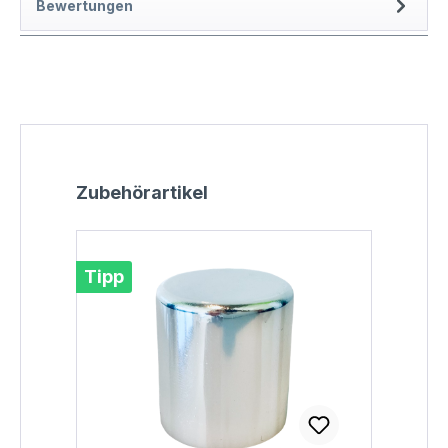
Bewertungen
Produktgalerie überspringen
Zubehörartikel
Tipp