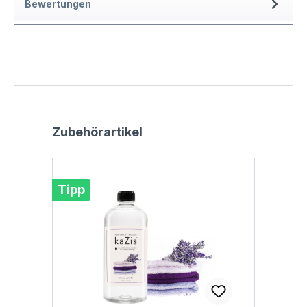
Bewertungen
Produktgalerie überspringen
Zubehörartikel
Tipp
Tip