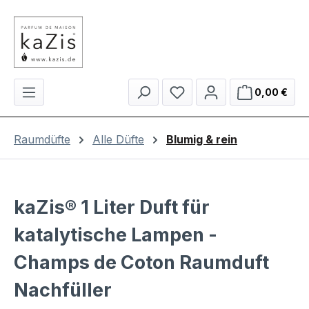
Zum Hauptinhalt springen
Du hast 0 Produkte auf 
Ware
0,00 €
Raumdüfte
Alle Düfte
Blumig & rein
kaZis® 1 Liter Duft für
katalytische Lampen -
Champs de Coton Raumduft
Nachfüller